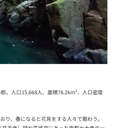
15,668人、面積76.2km²、人口密度
ており、春になると花見をする人々で賑わう。
（井手寺）跡や平城京にあった南都七大寺の一