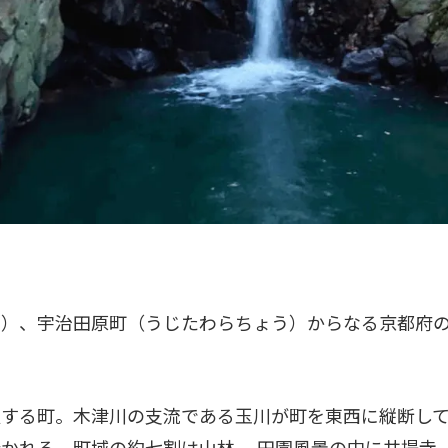
、宇治田原町（うじたわらちょう）からなる京都府の郡。人口
置する町。木津川の支流である玉川が町を東西に縦断し
かれる。町域の約七割は山林。 田園風景の中に井提寺