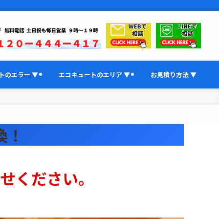
トのエラー ▼
エコキュートのエリア ▼
お見積り方法 ▼
換！
せください。